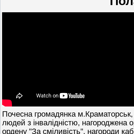
Пол
Почесна громадянка м.Краматорськ, к
людей з інвалідністю, нагороджена о
ордену "За сміливість", нагороди кабі