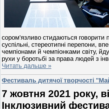
сором'язливо стидаються говорити п
суспільні, стереотипні перепони, в
чемпіонами й чемпіонками світу, йду
рухи у боротьбі за права людей з ін
Читать дальше »
Фестиваль дитячої творчості "Ма
7 жовтня 2021 року, 
Інклюзивний фестива