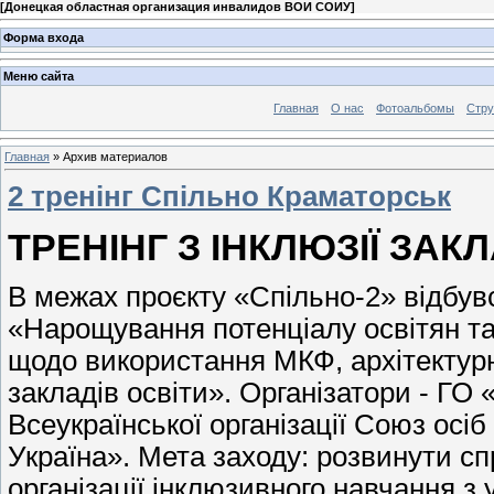
[
Донецкая областная организация инвалидов ВОИ СОИУ
]
Форма входа
Меню сайта
Главная
О нас
Фотоальбомы
Стр
Главная
»
Архив материалов
2 тренінг Спільно Краматорськ
ТРЕНІНГ З ІНКЛЮЗІЇ ЗАК
В межах проєкту «Спільно-2» відбув
«Нарощування потенціалу освітян та
щодо використання МКФ, архітектурн
закладів освіти». Організатори - ГО
Всеукраїнської організації Союз осі
Україна». Мета заходу: розвинути с
організації інклюзивного навчання з