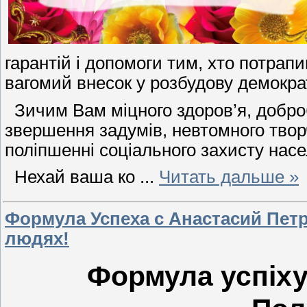
гарантій і допомоги тим, хто потрапив
вагомий внесок у розбудову демокра
Зичим Вам міцного здоров’я, доброб
звершення задумів, невтомного твор
поліпшенні соціального захисту нас
Нехай ваша ко
...
Читать дальше »
Формула Успеха с Анастасий Пет
людях!
Формула успіху 