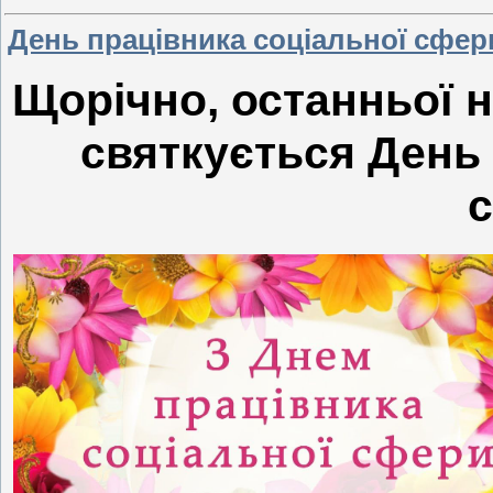
День працівника соціальної сфер
Щорічно, останньої н
святкується День 