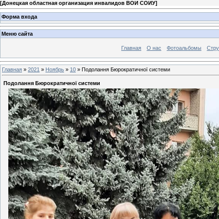
[
Донецкая областная организация инвалидов ВОИ СОИУ
]
Форма входа
Меню сайта
Главная
О нас
Фотоальбомы
Стр
Главная
»
2021
»
Ноябрь
»
10
» Подолання Бюрократичної системи
Подолання Бюрократичної системи