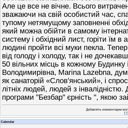
Але це все не вічне. Всього витраче
зважаючи на свій особистий час, сп
тупому нетямущому заповненні обхідн
який можна обійти в самому інтерна
систему і обхідний лист, горіти їм в а
людині пройти всі муки пекла. Тепе
від голоду і холоду, так і не дочека
50 вільних місць в кожному Будинку
Володимирівна, Marina Lazebna, дум
як санаторій «Слов'янський», і спр
літніх людей, людей з інвалідністю.
програми "Безбар" єрність ", якою з
Добавлять комментарии могу
[
Р
Calendar