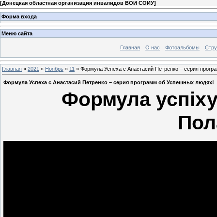
[
Донецкая областная организация инвалидов ВОИ СОИУ
]
Форма входа
Меню сайта
Главная
О нас
Фотоальбомы
Стр
Главная
»
2021
»
Ноябрь
»
11
» Формула Успеха с Анастасий Петренко – серия прогр
Формула Успеха с Анастасий Петренко – серия программ об Успешных людях!
Формула успіху 
Пол