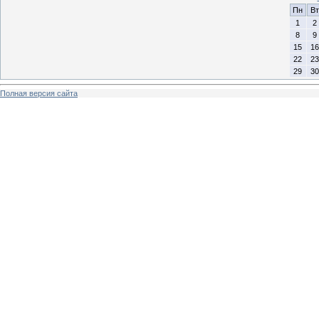
Пн
Вт
1
2
8
9
15
16
22
23
29
30
Полная версия сайта