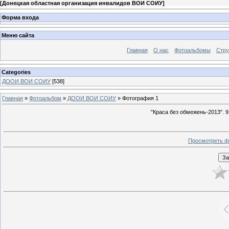
[
Донецкая областная организация инвалидов ВОИ СОИУ
]
Форма входа
Меню сайта
Главная
О нас
Фотоальбомы
Стр
Categories
ДООИ ВОИ СОИУ
[538]
Главная
»
Фотоальбом
»
ДООИ ВОИ СОИУ
» Фотография 1
"Краса без обмежень-2013". 9
Просмотреть ф