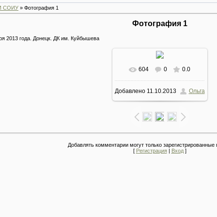
И СОИУ
» Фотография 1
Фотография 1
ря 2013 года. Донецк. ДК им. Куйбышева
604
0
0.0
В реальном размере
Добавлено
11.10.2013
Ольга
1600x1019
/ 263.1Kb
Добавлять комментарии могут только зарегистрированные 
[
Регистрация
|
Вход
]