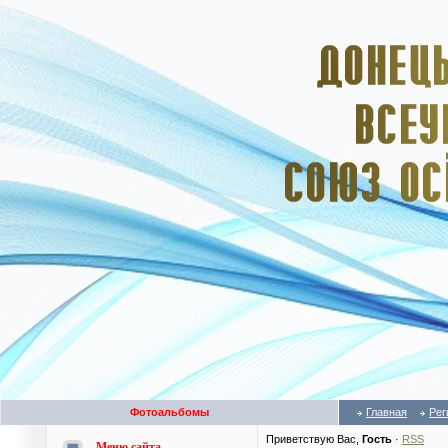
Фотоальбомы
Главная
Рег
Приветствую Вас
,
Гость
·
RSS
Меню сайта