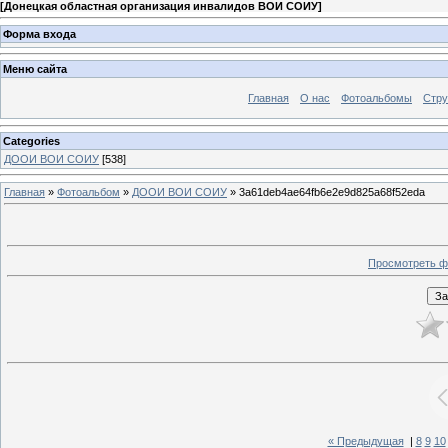
[
Донецкая областная организация инвалидов ВОИ СОИУ
]
Форма входа
Меню сайта
Главная
О нас
Фотоальбомы
Стр
Categories
ДООИ ВОИ СОИУ
[538]
Главная
»
Фотоальбом
»
ДООИ ВОИ СОИУ
» 3a61deb4ae64fb6e2e9d825a68f52eda
Просмотреть ф
« Предыдущая
|
8
9
10