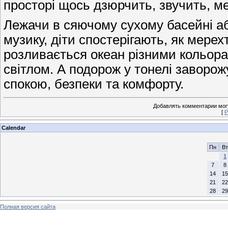
просторі щось дзюрчить, звучить, мер
Лежачи в сяючому сухому басейні аб
музику, діти спостерігають, як мерехт
розливається океан різними кольор
світлом. А подорож у тонелі заворож
спокою, безпеки та комфорту.
Добавлять комментарии могу
[
Р
Calendar
Пн
Вт
1
7
8
14
15
21
22
28
29
Полная версия сайта