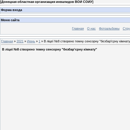
[
Донецкая областная организация инвалидов ВОИ СОИУ
]
Форма входа
Меню сайта
Главная
О нас
Фотоальбомы
Стр
Главная
»
2021
»
Июнь
»
1
» В ліцеї №8 створено темну сенсорну "безбар'єрну кімнату
В ліцеї №8 створено темну сенсорну "безбар'єрну кімнату"