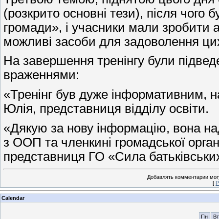
(розкрито основні тези), після чог
громади», і учасники мали зробити 
можливі засоби для задоволення ци
На завершення тренінгу були підведе
враженнями:
«Тренінг був дуже інформативним, н
Юлія, представниця відділу освіти.
«Дякую за нову інформацію, вона на
з ООП та членкині громадської орган
представниця ГО «Сила батьківськ
Добавлять комментарии могу
[
Р
Calendar
Пн
Вт