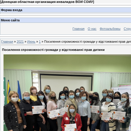
[
Донецкая областная организация инвалидов ВОИ СОИУ
]
Форма входа
Меню сайта
Главная
О нас
Фотоальбомы
Стр
Главная
»
2021
»
Июнь
»
1
» Посилення спроможності громади у відстоюванні прав ди
Посилення спроможності громади у відстоюванні прав дитини