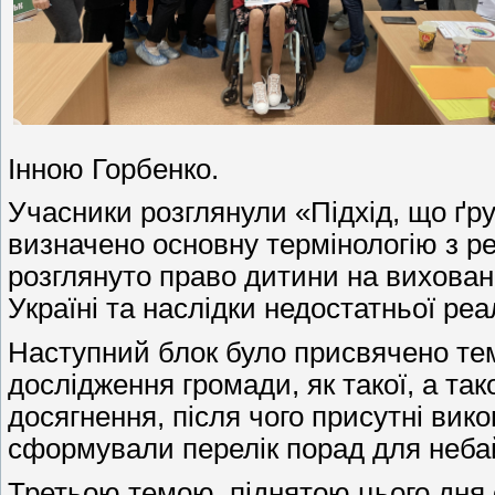
Інною Горбенко.
Учасники розглянули «Підхід, що ґр
визначено основну термінологію з р
розглянуто право дитини на вихованн
Україні та наслідки недостатньої реа
Наступний блок було присвячено тем
дослідження громади, як такої, а так
досягнення, після чого присутні ви
сформували перелік порад для неба
Третьою темою, піднятою цього дня 