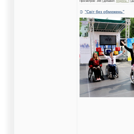
Просмотров: 348 | Добавил:
Angelina_f
| Д
"Світ без обмежень"