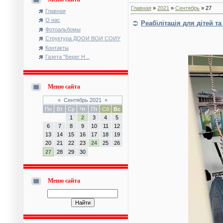
Главная
»
2021
»
Сентябрь
»
27
Главная
О нас
Реабілітація для дітей т
Фотоальбомы
Структура ДООИ ВОИ СОИУ
Контакты
Газета "Берег Н...
Меню сайта
«
Сентябрь 2021
»
Пн
Вт
Ср
Чт
Пт
Сб
Вс
1
2
3
4
5
6
7
8
9
10
11
12
13
14
15
16
17
18
19
20
21
22
23
24
25
26
27
28
29
30
Меню сайта