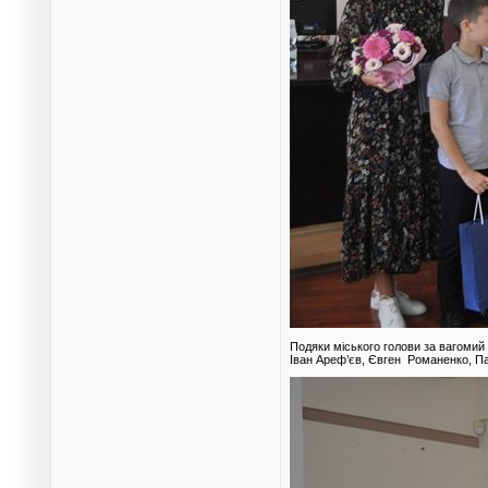
Подяки міського голови за вагомий 
Іван Ареф’єв, Євген Романенко, Па