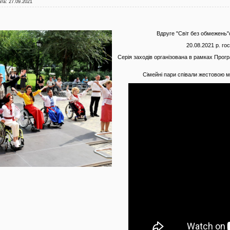
ата:
27.09.2021
Вдруге "Світ без обмежень"о
20.08.2021 р. г
Серія заходів організована в рамках Прог
Сімейні пари співали жестовою м