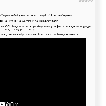
б'єднав небайдужих і активних людей із 12 регіонів України.
остинна Луганщина зустріла учасників фестивалю.
рами ООН із відновлення та розбудови миру за фінансової підтримки урядів
Данії, Швейцарії та Швеції.
овою, танцювали і розказали всім про свою соціальну активність.