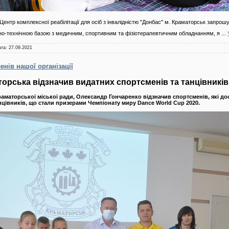
"Центр комплексної реабілітації для осіб з інвалідністю "Донбас" м. Краматорськ за
но-технічною базою з медичним, спортивним та фізіотерапевтичним обладнанням, я
...
ата:
27.09.2021
нів нашої організації
орська відзначив видатних спортсменів та танцівникі
раматорської міської ради, Олександр Гончаренко відзначив спортсменів, які дос
анцівників, що стали призерами Чемпіонату миру Dance World Cup 2020.