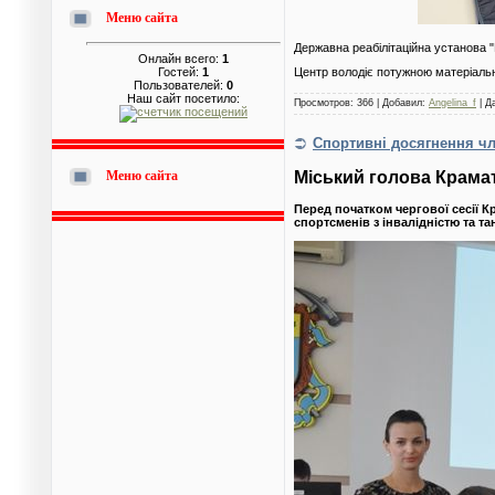
Меню сайта
Державна реабілітаційна установа 
Онлайн всего:
1
Гостей:
1
Центр володіє потужною матеріаль
Пользователей:
0
Наш сайт посетило:
Просмотров: 366 | Добавил:
Angelina_f
| Д
Спортивні досягнення чле
Міський голова Крамат
Меню сайта
Перед початком чергової сесії К
спортсменів з інвалідністю та т