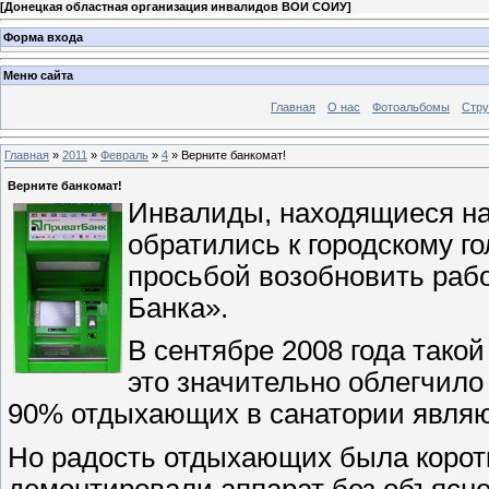
[
Донецкая областная организация инвалидов ВОИ СОИУ
]
Форма входа
Меню сайта
Главная
О нас
Фотоальбомы
Стр
Главная
»
2011
»
Февраль
»
4
» Верните банкомат!
Верните банкомат!
Инвалиды, находящиеся на
обратились к городскому г
просьбой возобновить рабо
Банка».
В сентябре 2008 года такой
это значительно облегчило
90% отдыхающих в санатории являю
Но радость отдыхающих была коротк
демонтировали аппарат без объясне