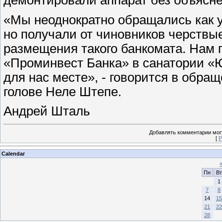
«Мы неоднократно обращались как у
но получали от чиновников черствы
размещения такого банкомата. Нам 
«Проминвест Банка» в санатории «
для нас месте», - говорится в обра
голове Неле Штепе.
Андрей Шталь
Добавлять комментарии могу
[
Р
Calendar
Пн
Вт
1
7
8
14
15
21
22
28