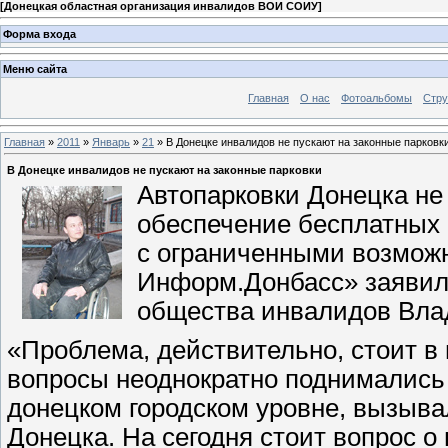
[
Донецкая областная организация инвалидов ВОИ СОИУ
]
Форма входа
Меню сайта
Главная
О нас
Фотоальбомы
Стр
Главная
»
2011
»
Январь
»
21
» В Донецке инвалидов не пускают на законные парковк
В Донецке инвалидов не пускают на законные парковки
Автопарковки Донецка н
обеспечение бесплатных
с ограниченными возможн
Информ.Донбасс» заявил 
общества инвалидов Вла
«Проблема, действительно, стоит в
вопросы неоднократно поднимались 
донецком городском уровне, вызыва
Донецка. На сегодня стоит вопрос о