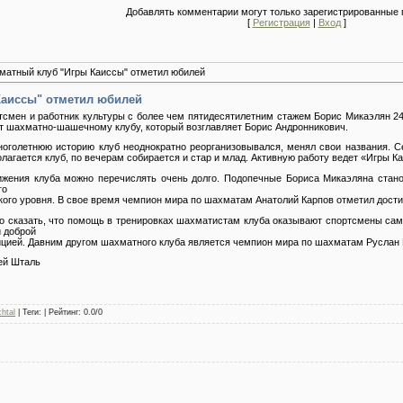
Добавлять комментарии могут только зарегистрированные 
[
Регистрация
|
Вход
]
матный клуб "Игры Каиссы" отметил юбилей
Каиссы" отметил юбилей
тсмен и работник культуры с более чем пятидесятилетним стажем Борис Микаэлян 24
ет шахматно-шашечному клубу, который возглавляет Борис Андронникович.
ноголетнюю историю клуб неоднократно реорганизовывался, менял свои названия. С
лагается клуб, по вечерам собирается и стар и млад. Активную работу ведет «Игры К
ижения клуба можно перечислять очень долго. Подопечные Бориса Микаэляна стано
го
кого уровня. В свое время чемпион мира по шахматам Анатолий Карпов отметил дости
о сказать, что помощь в тренировках шахматистам клуба оказывают спортсмены сам
и доброй
ицией. Давним другом шахматного клуба является чемпион мира по шахматам Руслан
ей Шталь
chtal
| Теги: | Рейтинг:
0.0
/
0