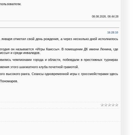
пользователи.
08.08.2026, 06:44:28
16:28:10
 января отметил свой день рождения, а через несколько дней исполнилось
егодня он называется «Игры Каиссы». В помещении ДК имени Ленина, где
аиссы» и среди инвалидов.
вились чемпионами города и области, побеждали в престижных турнирах
жения этого шахматного клуба почетной грамотой.
ого высокого ранга. Сеансы одновременной игры с гроссмейстерами здесь
 Пономарев.