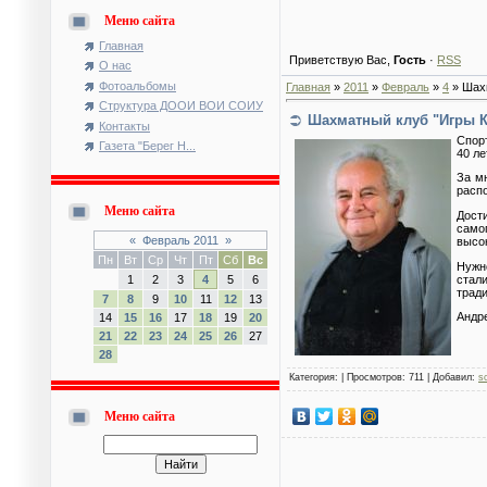
Меню сайта
Главная
Приветствую Вас
,
Гость
·
RSS
О нас
Фотоальбомы
Главная
»
2011
»
Февраль
»
4
» Шах
Структура ДООИ ВОИ СОИУ
Шахматный клуб "Игры 
Контакты
Спор
Газета "Берег Н...
40 л
За м
распо
Меню сайта
Дост
само
«
Февраль 2011
»
высо
Пн
Вт
Ср
Чт
Пт
Сб
Вс
Нужн
стал
1
2
3
4
5
6
трад
7
8
9
10
11
12
13
Андр
14
15
16
17
18
19
20
21
22
23
24
25
26
27
28
Категория:
| Просмотров: 711 | Добавил:
s
Меню сайта