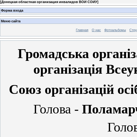
[
Донецкая областная организация инвалидов ВОИ СОИУ
]
Форма входа
Меню сайта
Главная
О нас
Фотоальбомы
Стр
Громадська організ
організація Всеу
Союз організацій осі
Голова -
Поламарч
Голо